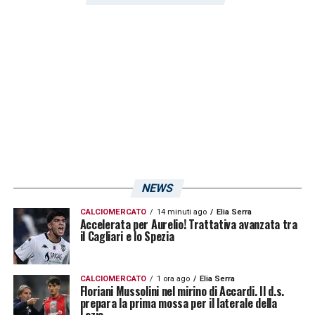
Sebastiano Luperto
– a meno di clamorose
soprese – sarà della gara! Dopo il lieve
problema muscolare della scorsa settimana,
ora il giocatore classe 96′ sta lavorando a
vele spiegate verso lo scontro diretto della
37a giornata del campionato di Serie A
2024-2025. Seguiranno aggiornamenti con il
passare dei giorni circa le condizioni della
muscolatura di Luperto!
NEWS
CALCIOMERCATO
14 minuti ago
Elia Serra
LA PLAYLIST DELLE NOSTRE TOP NEWS
Accelerata per Aurelio! Trattativa avanzata tra
il Cagliari e lo Spezia
CALCIOMERCATO
1 ora ago
Elia Serra
Floriani Mussolini nel mirino di Accardi. Il d.s.
prepara la prima mossa per il laterale della
Lazio