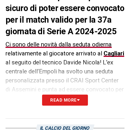
sicuro di poter essere convocato
per il match valido per la 37a
giornata di Serie A 2024-2025
Ci sono delle novità dalla seduta odierna
relativamente al giocatore arrivato al
Cagliari
al seguito del tecnico Davide Nicola! L’ex
centrale dell’Empoli ha svolto una seduta
personalizzata presso il CRAI Sport Center
di Assemini e punta ad essere convocato per
la partita dell’Unipol Domus.
READ MORE
Domenica (ore 20:45) i rossoblù sfideranno il
Venezia
di Eusebio Di Francesco e
IL CALCIO DEL GIORNO