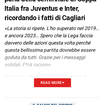
Italia fra Juventus e Inter,
ricordando i fatti di Cagliari
«La storia si ripete. L’ho superato nel 2019…
e ancora 2023… Spero che la Lega faccia
davvero delle azioni questa volta perché
questa bellissima partita dovrebbe essere
goduta da tutti. Grazie per i messaggi
solidali. F*ck racism».
Una dura e chiara condanna da parte di
READ MORE
Romelu Lukaku
. Queste sono le parole del
centravanti belga dell’Inter, riportate da
La
Gazzetta dello Sport
. Il riferimento di Lukaku