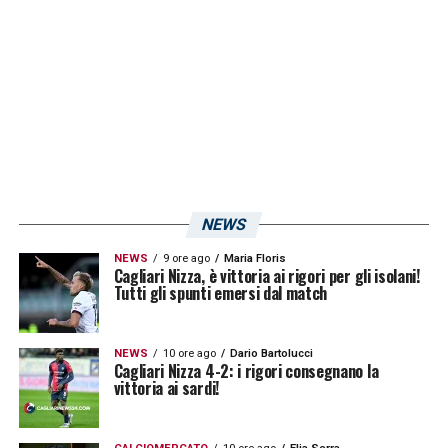
vestito la maglia de
“La Blanca”
per sette
anni tra il 2008 ed il 2015 (di cui quattro
nelle giovanili). Vi riportiamo uno stralcio
delle sue parole, rilasciate a
Sport890
:
«Pereiro, Lodeiro, Muricio Pereyra, el Diente
López, sono tutti desideri, ma non dipende
dal Nacional. Devono decidere quando è il
NEWS
momento di tornare».
NEWS
9 ore ago
Maria Floris
Cagliari Nizza, è vittoria ai rigori per gli isolani!
Tutti gli spunti emersi dal match
LA PLAYLIST DELLE NOSTRE TOP NEWS
NEWS
10 ore ago
Dario Bartolucci
Cagliari Nizza 4-2: i rigori consegnano la
vittoria ai sardi!