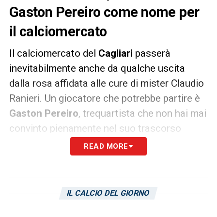
Gaston Pereiro come nome per
il calciomercato
Il calciomercato del
Cagliari
passerà
inevitabilmente anche da qualche uscita
dalla rosa affidata alle cure di mister Claudio
Ranieri. Un giocatore che potrebbe partire è
Gaston Pereiro
, trequartista che non hai mai
convinto pienamente nel suo trascorso
rossoblù. Il direttore sportivo del
Club
READ MORE
Nacional
di Montevideo, Gonzalo Lucas, ha
specificato come il giocatore uruguaiano sia
nella lista dei desideri della sua squadra; per
IL CALCIO DEL GIORNO
Pereiro sarebbe un ritorno dato che ha