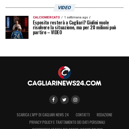
grande soddisfazione, il primo titolo
VIDEO
personale ma anche del mio paese
. Forse lo
CALCIOMERCATO
1 settimana ago
avremmo meritato già altre volte, ma va
Esposito resterà a Cagliari? Giulini vuole
risolvere la situazione, ma per 20 milioni può
bene così
».
partire – VIDEO
PRONTO PER LA SERIE A –
«
Ho avuto altre
possibilità di venire in Italia in passato, mi
voleva la Juventus quando giocavo in Russia
nello Zenit. Lo faccio ora che il livello è alto
ma mi piace mettermi in gioco e devo farmi
trovare pronto.
In nazionale ho sempre
giocato con grandi campioni, sin dalle
SCARICA L’APP DI CAGLIARI NEWS 24
CONTATTI
REDAZIONE
giovanili. Fra questi Cristiano Ronaldo,
PRIVACY POLICY E TRATTAMENTO DEI DATI PERSONALI