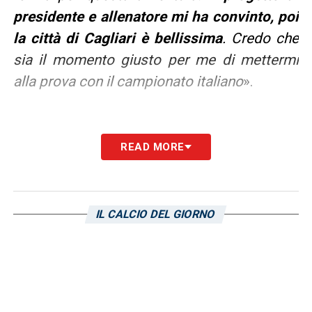
presidente e allenatore mi ha convinto, poi
la città di Cagliari è bellissima
. Credo che
sia il momento giusto per me di mettermi
alla prova con il campionato italiano
».
READ MORE
OBIETTIVI –
«
Voglio fare del mio meglio –
continua Alves –
.
Ho guardato a lungo il
campionato italiano, ora voglio avere un
IL CALCIO DEL GIORNO
buon avvio e prendere confidenza.
Mi
piacerebbe aiutare la squadra a crescere
,
credo che possa fare bene e compiere una
stagione tranquilla
.
Sono un difensore e
voglio difendere il Cagliari. Quando dai il tuo