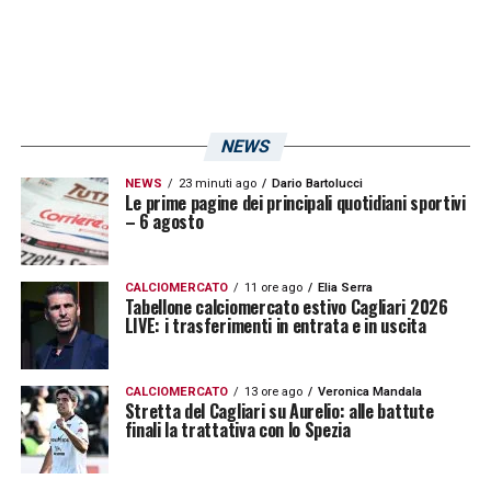
meglio per la squadra va tutto bene,
nonostante le apparenze in carriera non ho
preso tanti cartellini rossi. Qualche giallo ci
sta, visto il mio ruolo.
Ci sono tante buone
NEWS
squadre in Italia, non so chi vincerà ma
NEWS
23 minuti ago
Dario Bartolucci
penso solo a fare il bene della mia
Le prime pagine dei principali quotidiani sportivi
– 6 agosto
squadra.
Ieri ho visto il test contro la
Pistoiese, ho assistito a una buona gara: la
tipica amichevole estiva. È importante
CALCIOMERCATO
11 ore ago
Elia Serra
Tabellone calciomercato estivo Cagliari 2026
LIVE: i trasferimenti in entrata e in uscita
vincere, sempre, per poi riuscire a dare il
massimo quando ci saranno punti in palio
».
CALCIOMERCATO
13 ore ago
Veronica Mandala
Stretta del Cagliari su Aurelio: alle battute
finali la trattativa con lo Spezia
EURO 2016 –
«
L’
Europeo è stata una