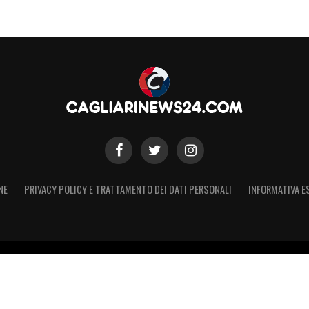
NE
PRIVACY POLICY E TRATTAMENTO DEI DATI PERSONALI
INFORMATIVA E
 – Registro Stampa Tribunale di Torino n. 50 del 07/09/2021 - Iscritt
 non ufficiale, non autorizzato o connesso a Cagliari Calcio S.p.A. Il 
Calcio S.p.A.