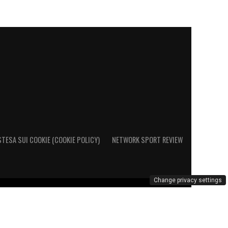
STESA SUI COOKIE (COOKIE POLICY)
NETWORK SPORT REVIEW
Change privacy settings
o al Registro Operatori di Comunicazione al n. 26692 – PI
marchio Cagliari Calcio è di esclusiva proprietà di Cagliari