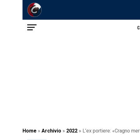
C
Home
»
Archivio
»
2022
»
L’ex portiere: «Cragno meri