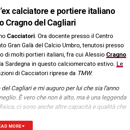
’ex calciatore e portiere italiano
o Cragno del Cagliari
imo
Cacciatori
. Ora docente presso il Centro
ento Gran Galà del Calcio Umbro, tenutosi presso
o di molti portieri italiani, fra cui Alessio
Cragno
 la Sardegna in questo calciomercato estivo.
Le
zioni di Cacciatori riprese da
TMW
:
el Cagliari e mi auguro per lui che sia l’anno
 meglio. È vero che non è alto, ma è una leggenda
fisica, ci sono anche altre capacità e qualità che
EAD MORE