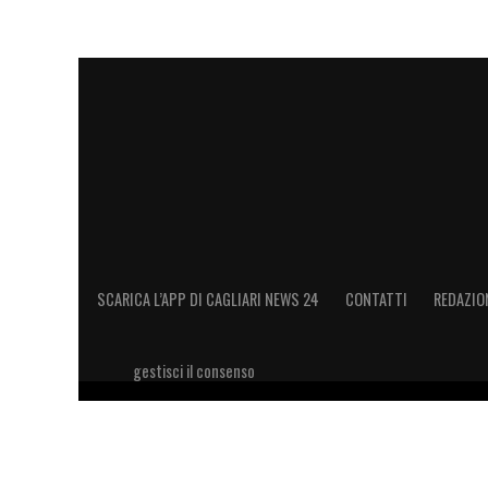
SCARICA L’APP DI CAGLIARI NEWS 24
CONTATTI
REDAZIO
gestisci il consenso
Copyright 2026 © riproduzione riservata Cagliari News 24
11028660014 Editore e proprietario: Sport Review S.r.l Sito