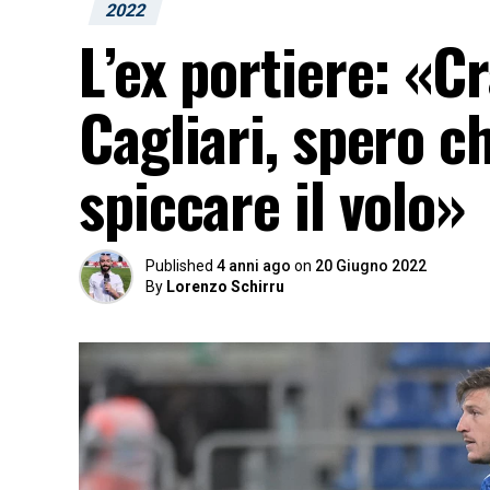
2022
L’ex portiere: «C
Cagliari, spero c
spiccare il volo»
Published
4 anni ago
on
20 Giugno 2022
By
Lorenzo Schirru