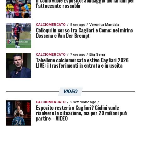
Il Como vuole Esposito! Sondaggio dei lariani per
l’attaccante rossoblù
CALCIOMERCATO
5 ore ago
Veronica Mandala
Colloqui in corso tra Cagliari e Como: nel mirino
Dossena e Van Der Brempt
CALCIOMERCATO
7 ore ago
Elia Serra
Tabellone calciomercato estivo Cagliari 2026
LIVE: i trasferimenti in entrata e in uscita
VIDEO
CALCIOMERCATO
2 settimane ago
Esposito resterà a Cagliari? Giulini vuole
risolvere la situazione, ma per 20 milioni può
partire – VIDEO