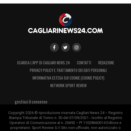
SCARICA L’APP DI CAGLIARI NEWS 24
CONTATTI
REDAZIONE
PRIVACY POLICY E TRATTAMENTO DEI DATI PERSONALI
INFORMATIVA ESTESA SUI COOKIE (COOKIE POLICY)
NETWORK SPORT REVIEW
gestisci il consenso
Copyright 2026 © riproduzione riservata Cagliari News 24 – Registro
Stampa Tribunale di Torino n. 50 del 07/09/2021 - Iscritto al Registro
Operatori di Comunicazione al n. 26692 – PI 11028660014 Editore e
proprietario: Sport Review S.r.l Sito non ufficiale, non autorizzato o