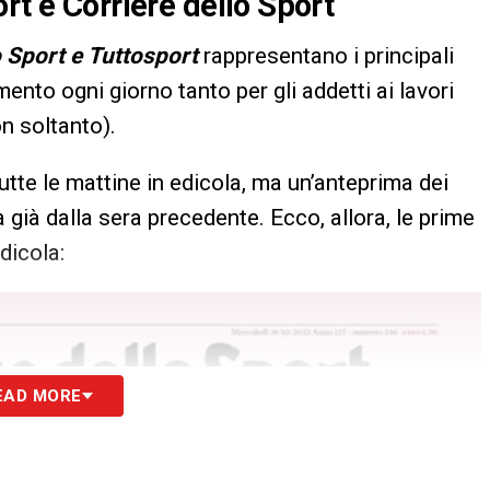
rt e Corriere dello Sport
o Sport e Tuttosport
rappresentano i principali
imento ogni giorno tanto per gli addetti ai lavori
on soltanto).
utte le mattine in edicola, ma un’anteprima dei
 già dalla sera precedente. Ecco, allora, le prime
dicola:
EAD MORE