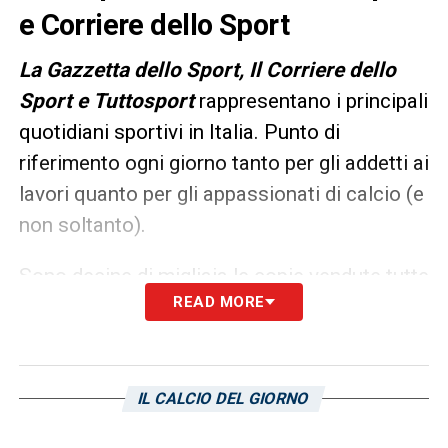
e Corriere dello Sport
L
a Gazzetta dello Sport, Il Corriere dello
Sport e Tuttosport
rappresentano i principali
quotidiani sportivi in Italia. Punto di
riferimento ogni giorno tanto per gli addetti ai
lavori quanto per gli appassionati di calcio (e
non soltanto).
Sono decine di migliaia le copie vendute tutte
READ MORE
le mattine in edicola, ma un’anteprima dei
principali contenuti può essere consultata
già dalla sera precedente. Ecco, allora, le
prime pagine dei
Quotidiani Sportivi
di oggi
IL CALCIO DEL GIORNO
in edicola: