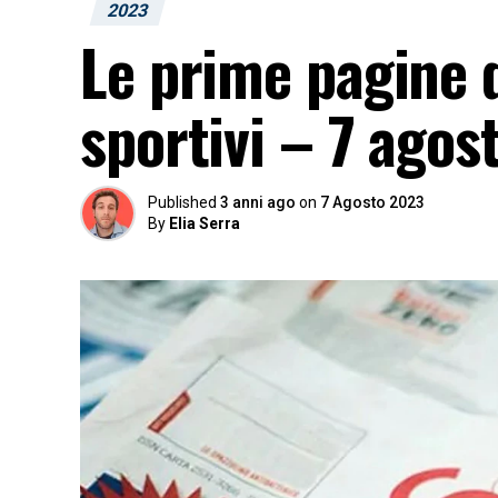
2023
Le prime pagine d
sportivi – 7 agos
Published
3 anni ago
on
7 Agosto 2023
By
Elia Serra