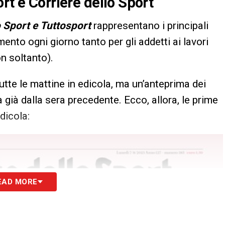
rt e Corriere dello Sport
o Sport e Tuttosport
rappresentano i principali
imento ogni giorno tanto per gli addetti ai lavori
on soltanto).
utte le mattine in edicola, ma un’anteprima dei
 già dalla sera precedente. Ecco, allora, le prime
dicola:
EAD MORE