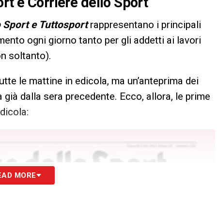
rt e Corriere dello Sport
o Sport e Tuttosport
rappresentano i principali
imento ogni giorno tanto per gli addetti ai lavori
on soltanto).
utte le mattine in edicola, ma un’anteprima dei
 già dalla sera precedente. Ecco, allora, le prime
dicola:
EAD MORE