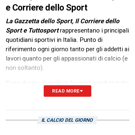
e Corriere dello Sport
L
a Gazzetta dello Sport, Il Corriere dello
Sport e Tuttosport
rappresentano i principali
quotidiani sportivi in Italia. Punto di
riferimento ogni giorno tanto per gli addetti ai
lavori quanto per gli appassionati di calcio (e
non soltanto).
Sono decine di migliaia le copie vendute tutte
READ MORE
le mattine in edicola, ma un’anteprima dei
principali contenuti può essere consultata
già dalla sera precedente. Ecco, allora, le
prime pagine dei
Quotidiani Sportivi
di oggi
IL CALCIO DEL GIORNO
in edicola: