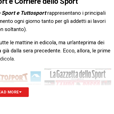
rt e Corriere dello Sport
o Sport e Tuttosport
rappresentano i principali
imento ogni giorno tanto per gli addetti ai lavori
on soltanto).
utte le mattine in edicola, ma un’anteprima dei
 già dalla sera precedente. Ecco, allora, le prime
edicola.
EAD MORE