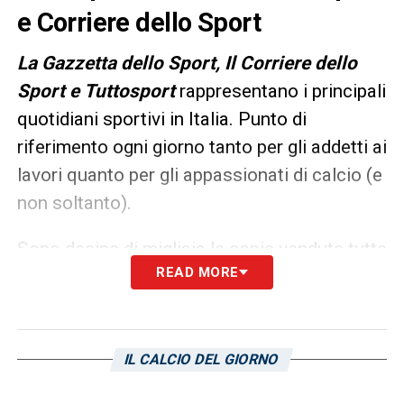
e Corriere dello Sport
L
a Gazzetta dello Sport, Il Corriere dello
Sport e Tuttosport
rappresentano i principali
quotidiani sportivi in Italia. Punto di
riferimento ogni giorno tanto per gli addetti ai
lavori quanto per gli appassionati di calcio (e
non soltanto).
Sono decine di migliaia le copie vendute tutte
READ MORE
le mattine in edicola, ma un’anteprima dei
principali contenuti può essere consultata
già dalla sera precedente. Ecco, allora, le
prime pagine dei
Quotidiani Sportivi
di oggi
IL CALCIO DEL GIORNO
in edicola: