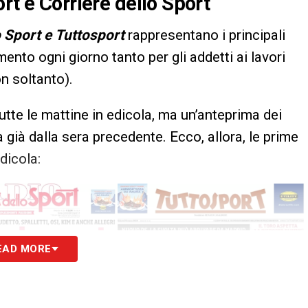
rt e Corriere dello Sport
o Sport e Tuttosport
rappresentano i principali
imento ogni giorno tanto per gli addetti ai lavori
on soltanto).
utte le mattine in edicola, ma un’anteprima dei
 già dalla sera precedente. Ecco, allora, le prime
dicola:
EAD MORE