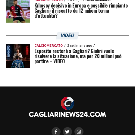
CALCIOMERCATO
2 ore ago
Dario Bartolucci
Kılıçsoy decisivo in Europa e possibile rimpianto
Cagliari: il riscatto da 12 milioni torna
d’attualità?
VIDEO
CALCIOMERCATO
2 settimane ago
Esposito resterà a Cagliari? Giulini vuole
risolvere la situazione, ma per 20 milioni può
partire – VIDEO