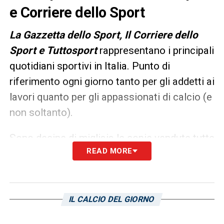
e Corriere dello Sport
L
a Gazzetta dello Sport, Il Corriere dello
Sport e Tuttosport
rappresentano i principali
quotidiani sportivi in Italia. Punto di
riferimento ogni giorno tanto per gli addetti ai
lavori quanto per gli appassionati di calcio (e
non soltanto).
Sono decine di migliaia le copie vendute tutte
READ MORE
le mattine in edicola, ma un’anteprima dei
principali contenuti può essere consultata
già dalla sera precedente. Ecco, allora, le
prime pagine dei
Quotidiani Sportivi
di oggi
IL CALCIO DEL GIORNO
in edicola:ù