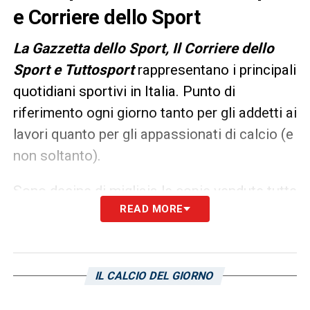
e Corriere dello Sport
L
a Gazzetta dello Sport, Il Corriere dello
Sport e Tuttosport
rappresentano i principali
quotidiani sportivi in Italia. Punto di
riferimento ogni giorno tanto per gli addetti ai
lavori quanto per gli appassionati di calcio (e
non soltanto).
Sono decine di migliaia le copie vendute tutte
READ MORE
le mattine in edicola, ma un’anteprima dei
principali contenuti può essere consultata
già dalla sera precedente. Ecco, allora, le
prime pagine dei
Quotidiani Sportivi
di oggi
IL CALCIO DEL GIORNO
in edicola: