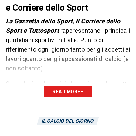
e Corriere dello Sport
L
a Gazzetta dello Sport, Il Corriere dello
Sport e Tuttosport
rappresentano i principali
quotidiani sportivi in Italia. Punto di
riferimento ogni giorno tanto per gli addetti ai
lavori quanto per gli appassionati di calcio (e
non soltanto).
Sono decine di migliaia le copie vendute tutte
READ MORE
le mattine in edicola, ma un’anteprima dei
principali contenuti può essere consultata
già dalla sera precedente. Ecco, allora, le
prime pagine dei
Quotidiani Sportivi
di oggi
IL CALCIO DEL GIORNO
in edicola: