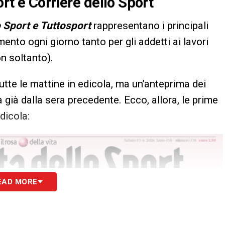
rt e Corriere dello Sport
o Sport e Tuttosport
rappresentano i principali
imento ogni giorno tanto per gli addetti ai lavori
n soltanto).
utte le mattine in edicola, ma un’anteprima dei
 già dalla sera precedente. Ecco, allora, le prime
dicola:
EAD MORE