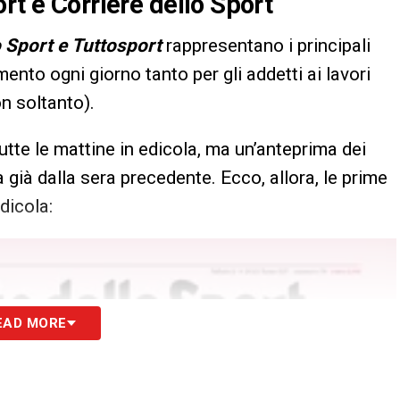
rt e Corriere dello Sport
o Sport e Tuttosport
rappresentano i principali
imento ogni giorno tanto per gli addetti ai lavori
on soltanto).
utte le mattine in edicola, ma un’anteprima dei
 già dalla sera precedente. Ecco, allora, le prime
dicola:
EAD MORE