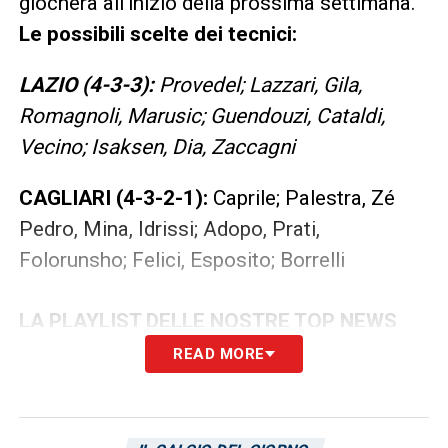
giocherà all’inizio della prossima settimana.
Le possibili scelte dei tecnici:
LAZIO (4-3-3):
Provedel; Lazzari, Gila,
Romagnoli, Marusic; Guendouzi, Cataldi,
Vecino; Isaksen, Dia, Zaccagni
CAGLIARI (4-3-2-1):
Caprile; Palestra, Zé
Pedro, Mina, Idrissi; Adopo, Prati,
Folorunsho; Felici, Esposito; Borrelli
LA PLAYLIST DELLE NOSTRE TOP NEWS
READ MORE