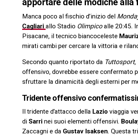
apportare delle modiche alla f
Manca poco al fischio d’inizio del
Monday
Cagliari
allo Stadio
Olimpico
alle 20:45. 
Pisacane, il tecnico biancoceleste
Mauriz
mirati cambi per cercare la vittoria e rila
Secondo quanto riportato da
Tuttosport
,
offensivo, dovrebbe essere confermato per
sfruttare la dinamicità degli esterni per met
Tridente offensivo confermatiss
Il tridente d’attacco della
Lazio
viaggia ve
di
Sarri
nei suoi elementi offensivi.
Boula
Zaccagni e da
Gustav Isaksen
. Questa t