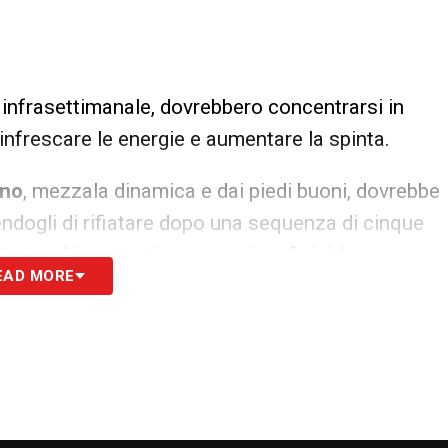
a
ita infrasettimanale, dovrebbero concentrarsi in
rinfrescare le energie e aumentare la spinta.
ino
, mezzala dinamica e dai piedi buoni, dovrebbe
endogli di rifiatare dopo una sequenza di cinque
sto cambio garantisce maggiore fisicità e
EAD MORE
rca maggiore spinta sugli esterni: dovrebbe
rà
Adam Marusic
sull’altra fascia. La mossa è
merica sulle corsie, fondamentale per superare la
o all’Olimpico.