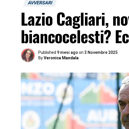
AVVERSARI
Lazio Cagliari, no
biancocelesti? Ec
Published
9 mesi ago
on
3 Novembre 2025
By
Veronica Mandala