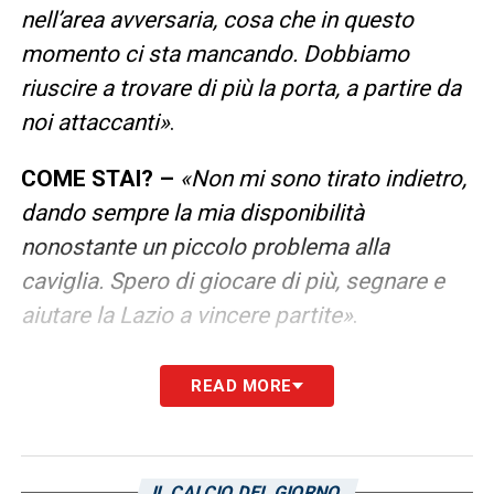
nell’area avversaria, cosa che in questo
momento ci sta mancando. Dobbiamo
riuscire a trovare di più la porta, a partire da
noi attaccanti
»
.
COME STAI? –
«
Non mi sono tirato indietro,
dando sempre la mia disponibilità
nonostante un piccolo problema alla
caviglia. Spero di giocare di più, segnare e
aiutare la Lazio a vincere partite
»
.
LA LISTA DEI CONVOCATI DI PISACANE
READ MORE
LA PLAYLIST DELLE NOSTRE TOP NEWS
IL CALCIO DEL GIORNO