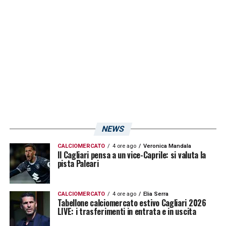
medico rossoblù.
LA PLAYLIST DELLE NOSTRE TOP NEWS
NEWS
CALCIOMERCATO
4 ore ago
Veronica Mandala
Il Cagliari pensa a un vice-Caprile: si valuta la
pista Paleari
CALCIOMERCATO
4 ore ago
Elia Serra
Tabellone calciomercato estivo Cagliari 2026
LIVE: i trasferimenti in entrata e in uscita