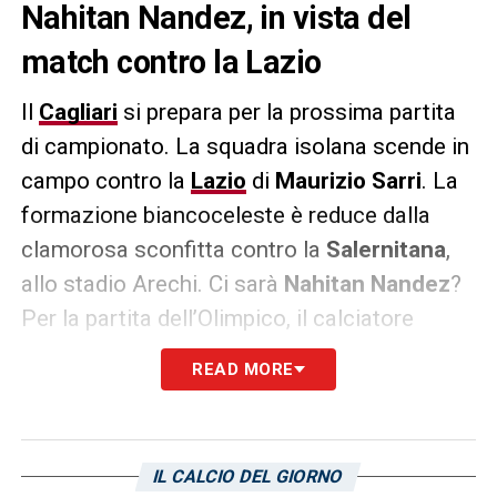
Nahitan Nandez, in vista del
match contro la Lazio
Il
Cagliari
si prepara per la prossima partita
di campionato. La squadra isolana scende in
campo contro la
Lazio
di
Maurizio Sarri
. La
formazione biancoceleste è reduce dalla
clamorosa sconfitta contro la
Salernitana
,
allo stadio Arechi. Ci sarà
Nahitan Nandez
?
Per la partita dell’Olimpico, il calciatore
uruguaiano potrebbe rivedersi fra i convocati
READ MORE
di mister
Claudio Ranieri
. Nell’ultima
settimana, come riporta
L’Unione Sarda
, ha
incrementato i carichi di lavoro senza sentire
IL CALCIO DEL GIORNO
dolore. Si attende solo il via libera dallo staff