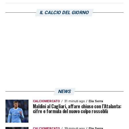
società ligure subentrando al 64° minuto
della partita poi vinta contro il
Cittadella
. Le
IL CALCIO DEL GIORNO
sue parole:
«Lapadula è un grande giocatore ed è stata
un’occasione che abbiamo sfruttato perché
c’è stato un problema per Soleri. La società
è stata pronta a prendere un giocatore molto
importante. Davanti ora siamo tanti ed è
vero, ma c’è la possibilità per tutti di farsi
trovare pront»
.
NEWS
CALCIOMERCATO
31 minuti ago
Elia Serra
LA PLAYLIST DELLE NOSTRE TOP NEWS
Maldini al Cagliari, affare chiuso con l’Atalanta:
cifre e formula del nuovo colpo rossoblù
CALCIOMERCATO
39 minuti ago
Elia Serra