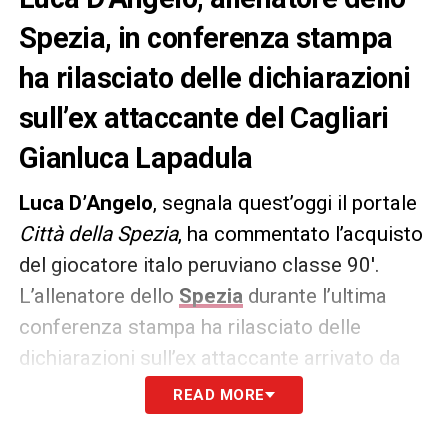
Spezia, in conferenza stampa
ha rilasciato delle dichiarazioni
sull’ex attaccante del Cagliari
Gianluca Lapadula
Luca D’Angelo
, segnala quest’oggi il portale
Città della Spezia
, ha commentato l’acquisto
del giocatore italo peruviano classe 90′.
L’allenatore dello
Spezia
durante l’ultima
conferenza stampa ha rilasciato delle
dichiarazioni sull’ex attaccante arrivato da
pochi giorni dal
Cagliari
. La punta
Gianluca
READ MORE
Lapadula
ha già debuttato con la maglia della