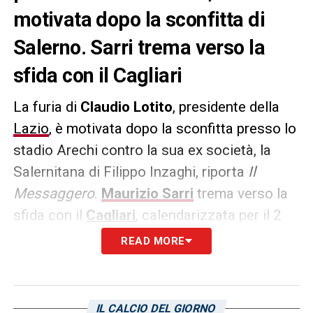
motivata dopo la sconfitta di
Salerno. Sarri trema verso la
sfida con il Cagliari
La furia di
Claudio Lotito
, presidente della
Lazio
, è motivata dopo la sconfitta presso lo
stadio Arechi contro la sua ex società, la
Salernitana di Filippo Inzaghi, riporta
Il
Messaggero
.
Maurizio Sarri
trema verso la
sfida con il
Cagliari
, calendarizzata per il 2
dicembre alle ore 18:00 ed inserita nella 14a
READ MORE
giornata del campionato di
Serie A
.
Le parole
del patron dei biancocelesti:
IL CALCIO DEL GIORNO