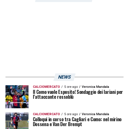
«Abbiamo perso una partita undici contro
uno (l’ex Candreva) e non si può continuare
così. Serve una svolta subito o salteranno
delle teste molto presto. Io sto in Molise per
un convegno ma ho dato le indicazioni a
Fabiani che sa cosa fare e ha carta bianca
su tutto».
LA PLAYLIST DELLE NOSTRE TOP NEWS
NEWS
CALCIOMERCATO
5 ore ago
Veronica Mandala
Il Como vuole Esposito! Sondaggio dei lariani per
l’attaccante rossoblù
CALCIOMERCATO
5 ore ago
Veronica Mandala
Colloqui in corso tra Cagliari e Como: nel mirino
Dossena e Van Der Brempt