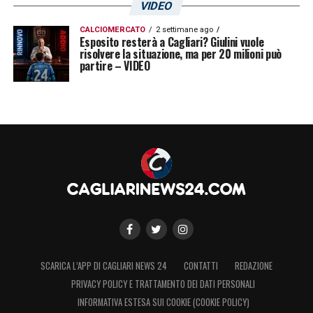
VIDEO
CALCIOMERCATO
2 settimane ago
Esposito resterà a Cagliari? Giulini vuole
risolvere la situazione, ma per 20 milioni può
partire – VIDEO
SCARICA L’APP DI CAGLIARI NEWS 24
CONTATTI
REDAZIONE
PRIVACY POLICY E TRATTAMENTO DEI DATI PERSONALI
INFORMATIVA ESTESA SUI COOKIE (COOKIE POLICY)