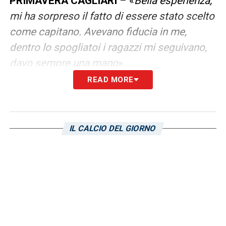
PRIMAVERA
CAGLIARI
– «
Bella esperienza,
mi ha sorpreso il fatto di essere stato scelto
come capitano. Avevano fiducia in me,
dentro lo spogliatoi i ragazzi mi seguivano,
davo sempre una mano
»
READ MORE
AGOSTINI
– «
Bisogna dare sempre il
massimo, con lui si lavora tanto. Ci siamo
sentiti anche da poco
»
IL CALCIO DEL GIORNO
GRECIA E SARDEGNA
– «
Mi mancano il cibo
e la famiglia. Un piatto tipico sono delle
patate dolci. Sono andato in un ristorante
greco con la mia fidanzata a Cagliari, sono
bravi. I miei genitori sono tranquilli, loro
vivono in un paesino. Qui sono venuti solo