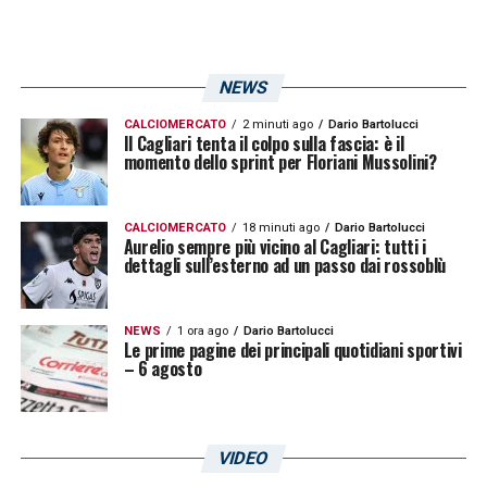
una volta. Della Sardegna mi piace il mare, il
Poetto, il clima. Le persone mi salutano, ma
NEWS
non sono ancora come gli altri
»
CALCIOMERCATO
2 minuti ago
Dario Bartolucci
Il Cagliari tenta il colpo sulla fascia: è il
SUDTIROL E PISA
– «
Ci dispiace per com’è
momento dello sprint per Floriani Mussolini?
andata. Loro non sono stati veramente
pericolosi, abbiamo fatto un’ottima gara,
CALCIOMERCATO
18 minuti ago
Dario Bartolucci
Aurelio sempre più vicino al Cagliari: tutti i
siamo amareggiati. Con il Pisa sarà una
dettagli sull’esterno ad un passo dai rossoblù
bella partita, è un avversario fort
e.
Quest’anno le squadre sono tutte forti,
NEWS
1 ora ago
Dario Bartolucci
Le prime pagine dei principali quotidiani sportivi
bisogna giocare come se fosse l’ultima
– 6 agosto
partita ogni sabato
»
RANIERI
– «
Stiamo creando un bel gruppo.
VIDEO
Stiamo facendo ottime cose. Non mi