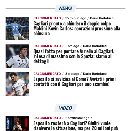
NEWS
CALCIOMERCATO
35 minuti ago
Dario Bartolucci
Cagliari pronto a chiudere il doppio colpo
Maldini-Kevin Carlos: operazioni prossime alla
chiusura
CALCIOMERCATO
1 ora ago
Dario Bartolucci
Quasi fatta per portare Aurelio al Cagliari,
intesa di massima con lo Spezia: siamo ai
dettagli
CALCIOMERCATO
3 ore ago
Dario Bartolucci
Esposito si avvicina al Como? Avviati i primi
contatti con il Cagliari per uno scambio!
VIDEO
CALCIOMERCATO
2 settimane ago
Esposito resterà a Cagliari? Giulini vuole
risolvere la situazione, ma per 20 milioni può