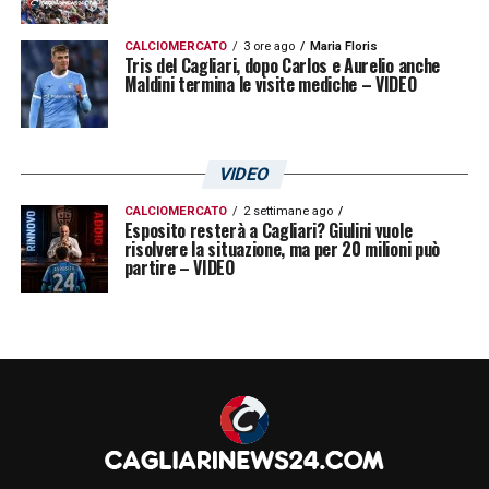
TUTTE LE DICHIARAZIONI DI JOAO PEDRO
CALCIOMERCATO
3 ore ago
Maria Floris
Tris del Cagliari, dopo Carlos e Aurelio anche
Maldini termina le visite mediche – VIDEO
LA PLAYLIST DELLE NOSTRE TOP NEWS
VIDEO
CALCIOMERCATO
2 settimane ago
Esposito resterà a Cagliari? Giulini vuole
risolvere la situazione, ma per 20 milioni può
partire – VIDEO