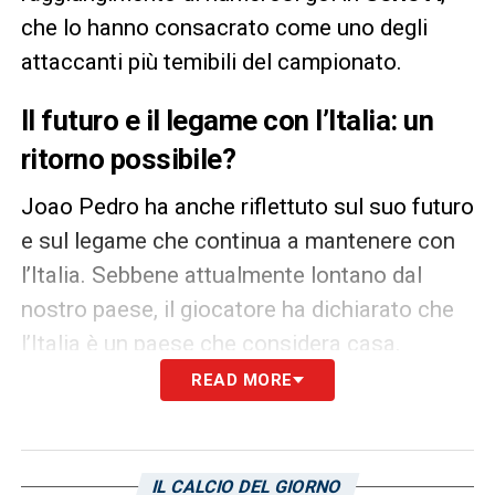
che lo hanno consacrato come uno degli
attaccanti più temibili del campionato.
Il futuro e il legame con l’Italia: un
ritorno possibile?
Joao Pedro ha anche riflettuto sul suo futuro
e sul legame che continua a mantenere con
l’Italia. Sebbene attualmente lontano dal
nostro paese, il giocatore ha dichiarato che
l’Italia è un paese che considera casa.
READ MORE
Joao Pedro ha anche sottolineato quanto
l’Italia e la sua esperienza calcistica abbiano
avuto un impatto importante sulla sua
IL CALCIO DEL GIORNO