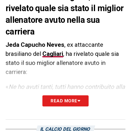
rivelato quale sia stato il miglior
allenatore avuto nella sua
carriera
Jeda Capucho Neves
, ex attaccante
brasiliano del
Cagliari
, ha rivelato quale sia
stato il suo miglior allenatore avuto in
carriera:
«
Ne ho avuti tanti, tutti hanno contribuito alla
mia crescita: Reja, Mandorlini, Iachini,
READ MORE
Ballardini, Guidolin ecc… I migliori però sono
stati Allegri (al Cagliari, ndr) e Gasperini.
Allegri
sul piano della gestione è fortissimo
IL CALCIO DEL GIORNO