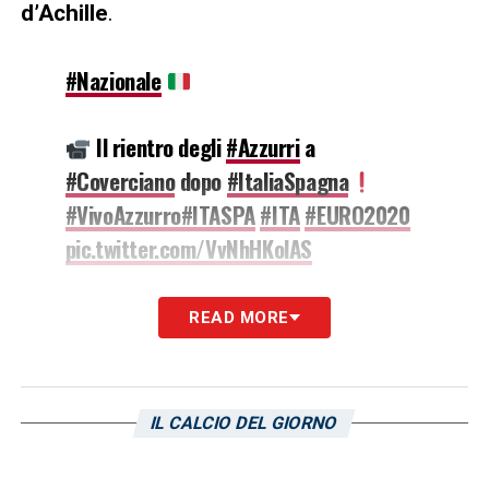
d’Achille
.
#Nazionale
Il rientro degli
#Azzurri
a
#Coverciano
dopo
#ItaliaSpagna
#VivoAzzurro
#ITASPA
#ITA
#EURO2020
pic.twitter.com/VvNhHKolAS
— Nazionale Italiana
READ MORE
(@Vivo_Azzurro)
July 7, 2021
LA PLAYLIST DELLE NOSTRE TOP NEWS
IL CALCIO DEL GIORNO