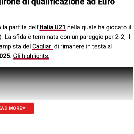
girone di qualificazione ad Euro
 la partita dell
’
Italia U21
nella quale ha giocato il
). La sfida è terminata con un pareggio per 2-2, il
campista del
Cagliari
di rimanere in testa al
2025
.
Gli highlights:
EAD MORE