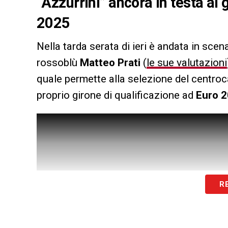
“Azzurrini” ancora in testa al 
2025
Nella tarda serata di ieri è andata in scena
rossoblù
Matteo Prati
(
le sue valutazioni
quale permette alla selezione del centro
proprio girone di qualificazione ad
Euro 
R