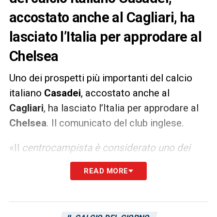
accostato anche al Cagliari, ha
lasciato l’Italia per approdare al
Chelsea
Uno dei prospetti più importanti del calcio
italiano
Casadei
, accostato anche al
Cagliari
, ha lasciato l’Italia per approdare al
Chelsea
. Il comunicato del club inglese.
«Il
centrocampista è considerato uno dei
prospetti più brillanti in Italia, dopo aver
READ MORE
brillato a livello giovanile per club e
nazionale, facendo parte dell’Italia che in
estate ha raggiunto le semifinali del