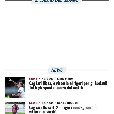
IL CALCIO DEL GIORNO
Campionato Europeo Under 19. Casadei è
conosciuto come un centrocampista
completo, che unisce fisicità e forza nel
colpo di testa con un grande tempismo nei
duelli e ottima tecnica, oltre che con dei
movimenti intelligenti quando arriva in area
di rigore per segnare gol».
LA PLAYLIST DELLE NOSTRE TOP NEWS
NEWS
NEWS
7 ore ago
Maria Floris
Cagliari Nizza, è vittoria ai rigori per gli isolani!
Tutti gli spunti emersi dal match
NEWS
8 ore ago
Dario Bartolucci
Cagliari Nizza 4-2: i rigori consegnano la
vittoria ai sardi!