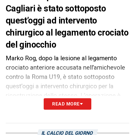
Cagliari è stato sottoposto
quest’oggi ad intervento
chirurgico al legamento crociato
del ginocchio
Marko Rog, dopo la lesione al legamento
crociato anteriore accusata nell’amichevole
contro la Roma U19, è stato sottoposto
quest’oggi a intervento chirurgico per la
ricostruzione dello stesso. L’operazione è
stata effettuata presso la clinica Villa Stuart,
READ MORE
dal prof. Mariani, di Roma ed è riuscita
perfettamente.
IL CALCIO DEL GIORNO