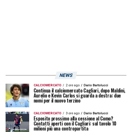
essercene una cattiva. Come ha spiegato lo
stesso tecnico nella
conferenza stampa
post partita
,
Leonardo Pavoletti
ha subito
un duro colpo alla stessa caviglia che sta
creando tanti problemi da diversi mesi. Il
capitano rossoblù è in allarme per la partita
contro il Perugia. Le sue condizioni sono da
valutare.
NEWS
CALCIOMERCATO
2 ore ago
Dario Bartolucci
LA PLAYLIST DELLE NOSTRE TOP NEWS
Continua il calciomercato Cagliari, dopo Maldini,
Aurelio e Kevin Carlos si guarda a destra: due
nomi per il nuovo terzino
CALCIOMERCATO
3 ore ago
Dario Bartolucci
Esposito prossimo alla cessione al Como?
Contatti aperti con il Cagliari: sul tavolo 10
milioni più una contropartita