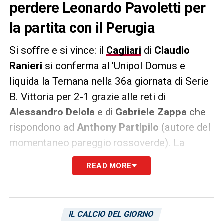
perdere Leonardo Pavoletti per
la partita con il Perugia
Si soffre e si vince: il
Cagliari
di
Claudio
Ranieri
si conferma all’Unipol Domus e
liquida la Ternana nella 36a giornata di Serie
B. Vittoria per 2-1 grazie alle reti di
Alessandro Deiola
e di
Gabriele Zappa
che
rispondono ad
Anthony Partipilo
(autore del
momentaneo pareggio rossoverde). La
squadra isolana torna in campo nella
READ MORE
giornata di venerdì contro il
Perugia
di
Fabrizio Castori
. Ranieri riceve tante buone
notizie in vista della trasferta del Renato
IL CALCIO DEL GIORNO
Curi, ma allo stesso tempo potrebbe