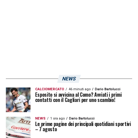
di ieri che dà buone speranze quantomeno
per una convocazione. Tuttavia, come
riportato da
L’Unione Sarda
, Nandez morde il
freno per ottenere il via libera il prima
possibile. Difficile vedere il nome
dell’uruguaiano fra i convocati in visa del
Genoa. Più probabile vederlo fra i convocati
contro il Brescia.
NEWS
CALCIOMERCATO
46 minuti ago
Dario Bartolucci
LA PLAYLIST DELLE NOSTRE TOP NEWS
Esposito si avvicina al Como? Avviati i primi
contatti con il Cagliari per uno scambio!
NEWS
1 ora ago
Dario Bartolucci
Le prime pagine dei principali quotidiani sportivi
– 7 agosto