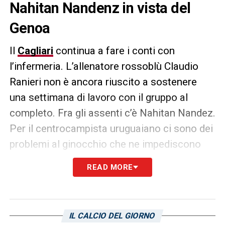
Nahitan Nandenz in vista del
Genoa
Il
Cagliari
continua a fare i conti con
l’infermeria. L’allenatore rossoblù Claudio
Ranieri non è ancora riuscito a sostenere
una settimana di lavoro con il gruppo al
completo. Fra gli assenti c’è Nahitan Nandez.
Per il centrocampista uruguaiano ci sono dei
problemi al ginocchio che ne impediscono
l’impiego sui campi della Serie B. La
READ MORE
distorsione arrivata arrivata prima della
trasferta di Modena sta pian piano
passando: basti pensare all’allenamento
IL CALCIO DEL GIORNO
svolto parzialmente in gruppo nella giornata