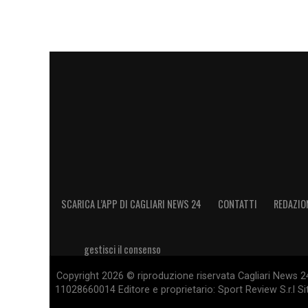
campo garantirebbe maggiore sicurezza e 
delicato della stagione.
L
EGGI ANCHE:
Rodriguez carica l’ambien
percorso è lungo» – FOTO
LA PLAYLIST DELLE NOSTRE TOP NEW
SCARICA L’APP DI CAGLIARI NEWS 24
CONTATTI
REDAZIO
gestisci il consenso
Copyright 2026 © riproduzione riservata Cagliari News 24
11028660014 Editore e proprietario: Sport Review S.r.l Sito