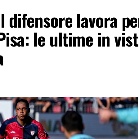
l difensore lavora per
Pisa: le ultime in vis
a