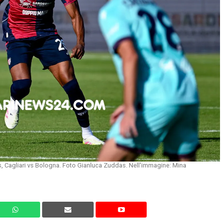
s, Cagliari vs Bologna. Foto Gianluca Zuddas. Nell'immagine: Mina