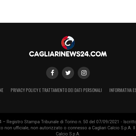
leadership al reparto arretrato in un momento
te dopo la sconfitta: «Si continua a lavorare. Il
S
NE
PRIVACY POLICY E TRATTAMENTO DEI DATI PERSONALI
INFORMATIVA E
 – Registro Stampa Tribunale di Torino n. 50 del 07/09/2021 - Iscritt
 non ufficiale, non autorizzato o connesso a Cagliari Calcio S.p.A. Il 
Calcio S.p.A.