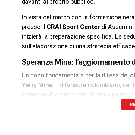
davanti al proprio pubblico.
In vista del match con la formazione nera
presso il
CRAI Sport Center
di Assemini. 
inizierà la preparazione specifica. Le sed
sull’elaborazione di una strategia efficac
Speranza Mina: l’aggiornamento d
Un nodo fondamentale per la difesa del
c
Yerry Mina
. Il difensore colombiano, cen
elemento di grande esperienza e carisma 
R
Il calciatore prosegue il suo percorso di 
ha tenuto ai box nelle ultime uscite. Lo s
contare sull’ex giocatore di Barcellona gi