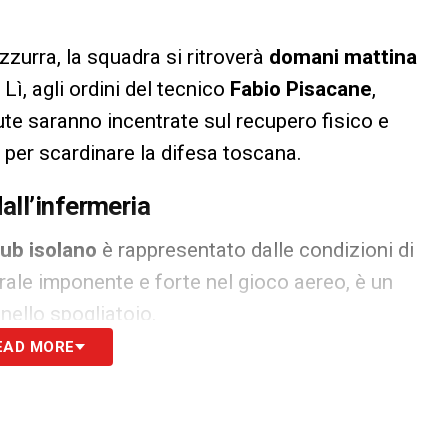
zzurra, la squadra si ritroverà
domani mattina
Lì, agli ordini del tecnico
Fabio Pisacane
,
ute saranno incentrate sul recupero fisico e
e per scardinare la difesa toscana.
all’infermeria
lub isolano
è rappresentato dalle condizioni di
trale imponente e forte nel gioco aereo, è un
nello spogliatoio.
EAD MORE
recupero in seguito a una
forte contusione
che lo
taff medico e tecnico nutre la speranza di poter
à per l’impegno casalingo. La sua presenza in