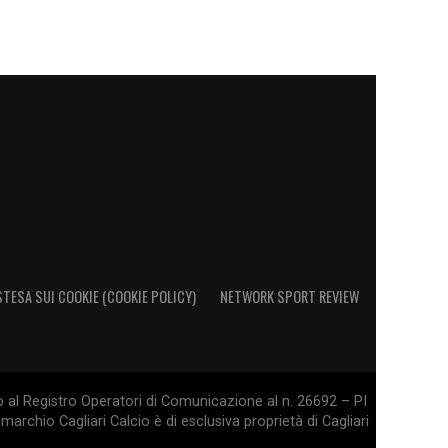
STESA SUI COOKIE (COOKIE POLICY)
NETWORK SPORT REVIEW
o al Registro Operatori di Comunicazione al n. 26692 – PI
marchio Cagliari Calcio è di esclusiva proprietà di Cagliari