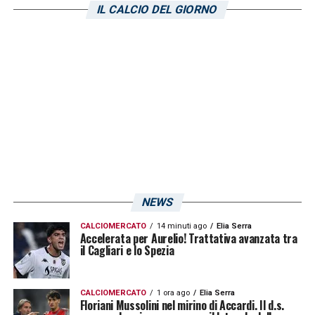
resoconto si evince
che il colombiano
Yerry
IL CALCIO DEL GIORNO
Mina
ha lavorato parzialmente con il gruppo,
si vedrà in seguito se presenzierà al match!
LA PLAYLIST DELLE NOSTRE TOP NEWS
NEWS
CALCIOMERCATO
14 minuti ago
Elia Serra
Accelerata per Aurelio! Trattativa avanzata tra
il Cagliari e lo Spezia
CALCIOMERCATO
1 ora ago
Elia Serra
Floriani Mussolini nel mirino di Accardi. Il d.s.