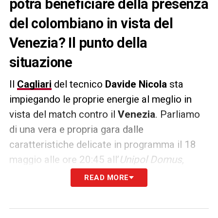
potrà beneficiare della presenza
del colombiano in vista del
Venezia? Il punto della
situazione
Il
Cagliari
del tecnico
Davide Nicola
sta
impiegando le proprie energie al meglio in
vista del match contro il
Venezia
. Parliamo
di una vera e propria gara dalle
caratteristiche delicate in programma il 18
maggio alle ore 20:45 all’
Unipol Domus
,
valevole per il 37° turno del campionato di
READ MORE
Serie A
. Nella giornata odierna la squadra ha
svolto una sessione di allenamento.
Dal