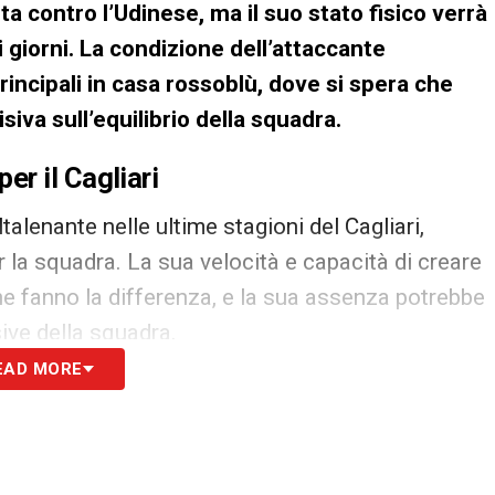
ita contro l’Udinese, ma il suo stato fisico verrà
giorni. La condizione dell’attaccante
incipali in casa rossoblù, dove si spera che
siva sull’equilibrio della squadra.
r il Cagliari
talenante nelle ultime stagioni del Cagliari,
la squadra. La sua velocità e capacità di creare
che fanno la differenza, e la sua assenza potrebbe
ive della squadra.
EAD MORE
o con l’obiettivo di fare un buon salto di qualità,
 peso nel reparto offensivo se l’infortunio