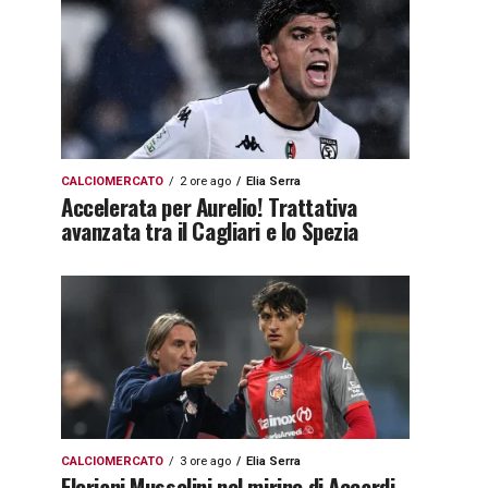
CALCIOMERCATO
2 ore ago
Elia Serra
Accelerata per Aurelio! Trattativa
avanzata tra il Cagliari e lo Spezia
CALCIOMERCATO
3 ore ago
Elia Serra
Floriani Mussolini nel mirino di Accardi.