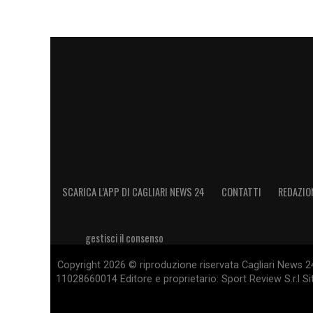
Il recupero di
Luvumbo
è quindi una priori
situazione nel miglior modo possibile, co
più presto a disposizione per dare il suo 
LA PLAYLIST DELLE NOSTRE TOP NEW
SCARICA L’APP DI CAGLIARI NEWS 24
CONTATTI
REDAZIO
gestisci il consenso
Copyright 2026 © riproduzione riservata Cagliari News 24
11028660014 Editore e proprietario: Sport Review S.r.l Sito