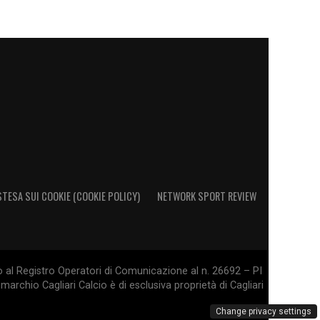
STESA SUI COOKIE (COOKIE POLICY)
NETWORK SPORT REVIEW
o al Registro Operatori di Comunicazione al n. 26692 – PI
marchio Cagliari Calcio è di esclusiva proprietà di Cagliari
Change privacy settings