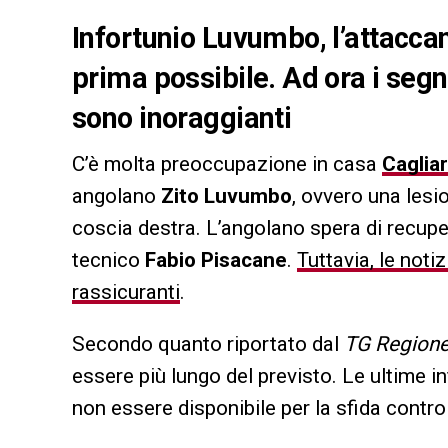
Infortunio Luvumbo, l’attaccan
prima possibile. Ad ora i seg
sono inoraggianti
C’è molta preoccupazione in casa
Cagliar
angolano
Zito Luvumbo
, ovvero una lesi
coscia destra. L’angolano spera di recuper
tecnico
Fabio Pisacane
.
Tuttavia, le not
rassicuranti
.
Secondo quanto riportato dal
TG Region
essere più lungo del previsto. Le ultime i
non essere disponibile per la sfida contro 