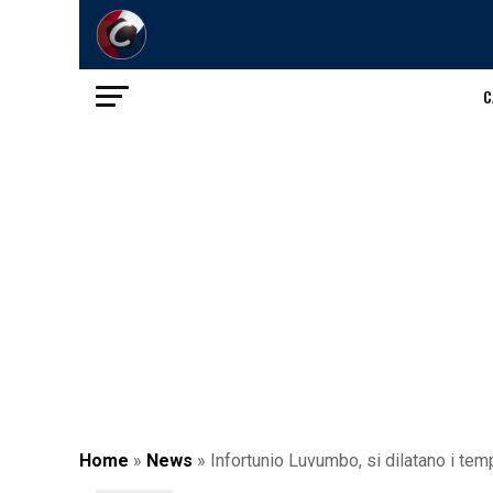
C
Home
»
News
»
Infortunio Luvumbo, si dilatano i temp