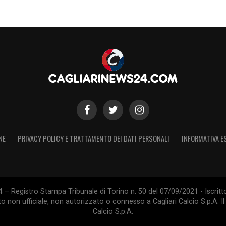
tà per il
Cagliari
. Il club sta cercando di gestire la
n la speranza che il giocatore possa tornare al
contributo in campo.
S
NE
PRIVACY POLICY E TRATTAMENTO DEI DATI PERSONALI
INFORMATIVA E
 – Registro Stampa Tribunale di Torino n. 50 del 07/09/2021 - Iscritt
 non ufficiale, non autorizzato o connesso a Cagliari Calcio S.p.A. Il 
Calcio S.p.A.