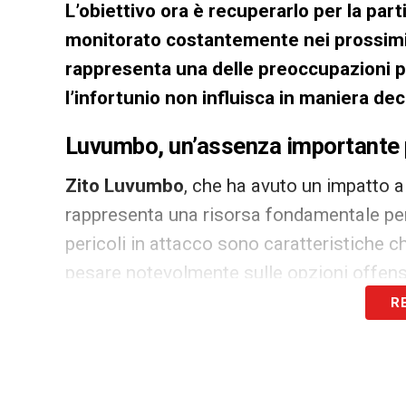
L’obiettivo ora è recuperarlo per la part
monitorato costantemente nei prossimi 
rappresenta una delle preoccupazioni pr
l’infortunio non influisca in maniera deci
Luvumbo, un’assenza importante pe
Zito Luvumbo
, che ha avuto un impatto al
rappresenta una risorsa fondamentale per 
pericoli in attacco sono caratteristiche 
pesare notevolmente sulle opzioni offens
R
I rossoblù, che hanno iniziato il campionat
dovranno fare i conti con una mancanza di
dovesse estendersi oltre le previsioni.