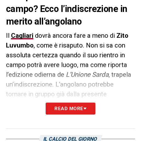
campo? Ecco l’indiscrezione in
merito all’angolano
Il
Cagliari
dovrà ancora fare a meno di
Zito
Luvumbo
, come è risaputo. Non si sa con
assoluta certezza quando il suo rientro in
campo potrà avere luogo, ma come riporta
l’edizione odierna de
L’Unione Sarda
, trapela
un’indiscrezione. L’angolano potrebbe
tornare in gruppo già dalla presente
settimana, gradualmente, per poi mettersi a
READ MORE
disposizione a partire dalla seguente. Salterà
lo scontro diretto contro il
Parma
, ma
presumibilmente potrà disputare il match a
IL CALCIO DEL GIORNO