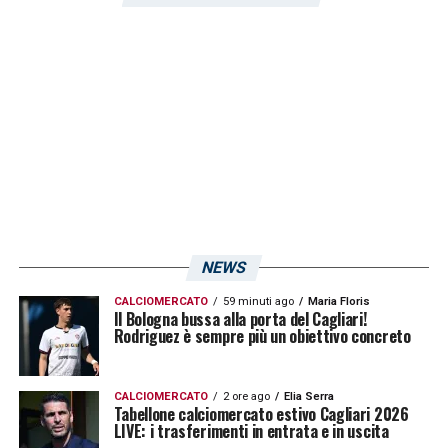
Bergamo contro l’
Atalanta
di
Gasperini
. Si
attendono ulteriori novità!
LA PLAYLIST DELLE NOSTRE TOP NEWS
NEWS
CALCIOMERCATO
59 minuti ago
Maria Floris
Il Bologna bussa alla porta del Cagliari!
Rodriguez è sempre più un obiettivo concreto
CALCIOMERCATO
2 ore ago
Elia Serra
Tabellone calciomercato estivo Cagliari 2026
LIVE: i trasferimenti in entrata e in uscita