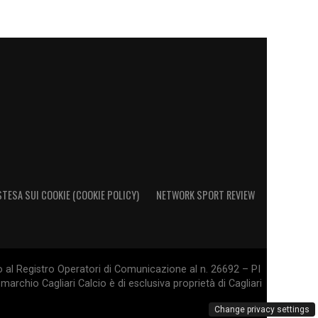
STESA SUI COOKIE (COOKIE POLICY)
NETWORK SPORT REVIEW
o al Registro Operatori di Comunicazione al n. 26692 – PI
marchio Cagliari Calcio è di esclusiva proprietà di Cagliari
Change privacy settings