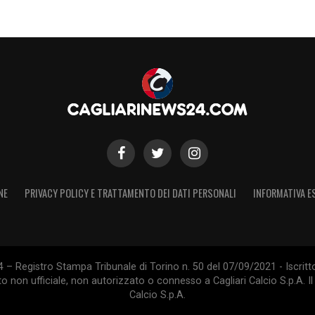
NE
PRIVACY POLICY E TRATTAMENTO DEI DATI PERSONALI
INFORMATIVA E
 – Registro Stampa Tribunale di Torino n. 50 del 07/09/2021 - Iscritt
 non ufficiale, non autorizzato o connesso a Cagliari Calcio S.p.A. Il 
Calcio S.p.A.