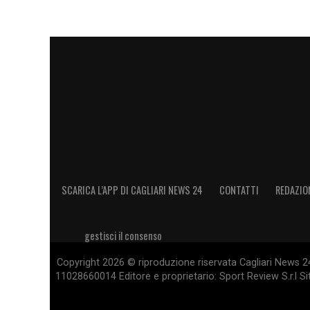
SCARICA L’APP DI CAGLIARI NEWS 24
CONTATTI
REDAZIO
gestisci il consenso
Copyright 2026 © riproduzione riservata Cagliari News 24
11028660014 Editore e proprietario: Sport Review S.r.l Sito