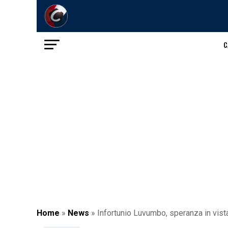
C
Home
»
News
»
Infortunio Luvumbo, speranza in vista