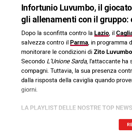
Infortunio Luvumbo, il giocato
gli allenamenti con il gruppo: 
Dopo la sconfitta contro la
Lazio
, il
Caglia
salvezza contro il
Parma
, in programma 
monitorare le condizioni di
Zito Luvumb
Secondo
L’Unione Sarda
, l’attaccante ha 
compagni. Tuttavia, la sua presenza cont
dalla risposta della caviglia quando prove
giorni.
LA PLAYLIST DELLE NOSTRE TOP NEW
R