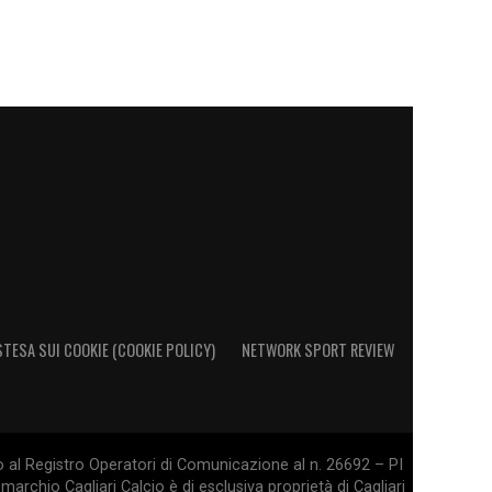
STESA SUI COOKIE (COOKIE POLICY)
NETWORK SPORT REVIEW
o al Registro Operatori di Comunicazione al n. 26692 – PI
marchio Cagliari Calcio è di esclusiva proprietà di Cagliari