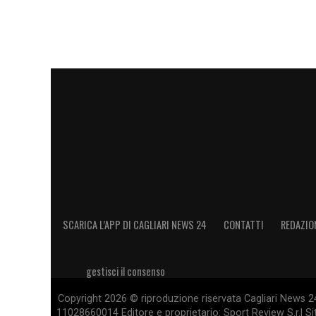
SCARICA L’APP DI CAGLIARI NEWS 24
CONTATTI
REDAZIO
gestisci il consenso
Copyright 2026 © riproduzione riservata Cagliari News 24
11028660014 Editore e proprietario: Sport Review S.r.l Sito