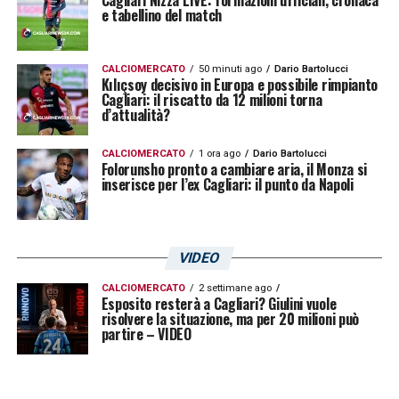
convocati.
e tabellino del match
Nel frattempo, il Cagliari si prepara ad
CALCIOMERCATO
50 minuti ago
Dario Bartolucci
affrontare il Lecce con le alternative a
Kılıçsoy decisivo in Europa e possibile rimpianto
Cagliari: il riscatto da 12 milioni torna
disposizione, consapevole che ogni punto
d’attualità?
può risultare determinante. L’attenzione
CALCIOMERCATO
1 ora ago
Dario Bartolucci
resta alta anche sulle condizioni di
Gaetano
,
Folorunsho pronto a cambiare aria, il Monza si
inserisce per l’ex Cagliari: il punto da Napoli
nella speranza che il suo stop sia solo
temporaneo e che possa presto tornare a
guidare il centrocampo rossoblù.
VIDEO
CALCIOMERCATO
2 settimane ago
Esposito resterà a Cagliari? Giulini vuole
risolvere la situazione, ma per 20 milioni può
partire – VIDEO