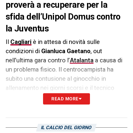
proverà a recuperare per la
sfida dell’Unipol Domus contro
la Juventus
Il
Cagliari
è in attesa di novità sulle
condizioni di
Gianluca Gaetano
, out
nell’ultima gara contro l’
Atalanta
a causa di
un problema fisico. Il centrocampista ha
subito una contusione al ginocchio in
allenamento nei giorni scorsi e il tecnico
Davide Nicola
spera di recuperarlo in vista
READ MORE
della sfida contro la
Juventus
. Come riporta
L’Unione Sarda
, lo staff medico rossoblù
monitorerà la sua situazione nei prossimi
IL CALCIO DEL GIORNO