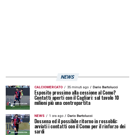
giorni per capire se potrà essere convocato
per la gara contro i bianconeri.
LA PLAYLIST DELLE NOSTRE TOP NEWS
NEWS
CALCIOMERCATO
35 minuti ago
Dario Bartolucci
Esposito prossimo alla cessione al Como?
Contatti aperti con il Cagliari: sul tavolo 10
milioni più una contropartita
NEWS
1 ora ago
Dario Bartolucci
Dossena ed il possibile ritorno in rossoblù:
avviati i contatti con il Como per il rinforzo dei
sardi