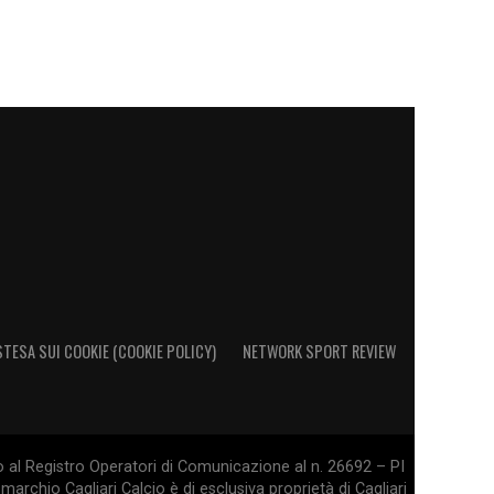
STESA SUI COOKIE (COOKIE POLICY)
NETWORK SPORT REVIEW
o al Registro Operatori di Comunicazione al n. 26692 – PI
marchio Cagliari Calcio è di esclusiva proprietà di Cagliari