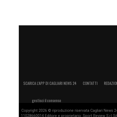
SCARICA L’APP DI CAGLIARI NEWS 24
CONTATTI
REDAZIO
gestisci il consenso
Copyright 2026 © riproduzione riservata Cagliari News 24
11028660014 Editore e proprietario: Sport Review S.r.l Sito