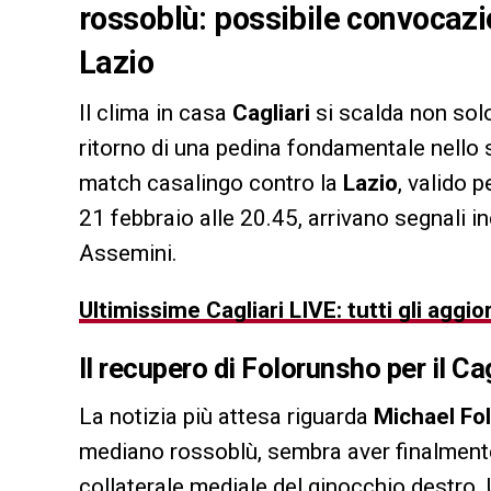
rossoblù: possibile convocazio
Lazio
Il clima in casa
Cagliari
si scalda non solo
ritorno di una pedina fondamentale nello 
match casalingo contro la
Lazio
, valido 
21 febbraio alle 20.45, arrivano segnali in
Assemini.
Ultimissime Cagliari LIVE: tutti gli aggi
Il recupero di Folorunsho per il Cag
La notizia più attesa riguarda
Michael Fo
mediano rossoblù, sembra aver finalmente
collaterale mediale del ginocchio destro. 