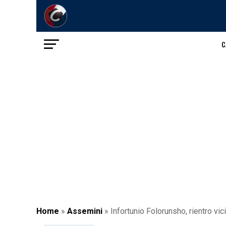
C
Home
»
Assemini
»
Infortunio Folorunsho, rientro vic