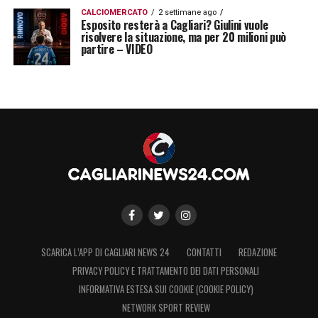
CALCIOMERCATO
2 settimane ago
Esposito resterà a Cagliari? Giulini vuole
risolvere la situazione, ma per 20 milioni può
partire – VIDEO
SCARICA L’APP DI CAGLIARI NEWS 24
CONTATTI
REDAZIONE
PRIVACY POLICY E TRATTAMENTO DEI DATI PERSONALI
INFORMATIVA ESTESA SUI COOKIE (COOKIE POLICY)
NETWORK SPORT REVIEW