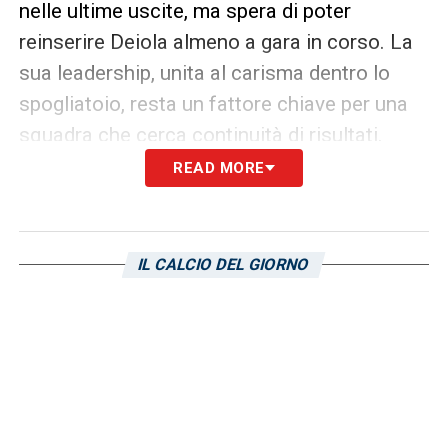
nelle ultime uscite, ma spera di poter
reinserire Deiola almeno a gara in corso. La
sua leadership, unita al carisma dentro lo
spogliatoio, resta un fattore chiave per una
squadra che cerca continuità di risultati.
READ MORE
Nei prossimi giorni saranno decisive le
valutazioni dello staff sanitario: solo dopo
nuovi test fisici si saprà se Deiola potrà
IL CALCIO DEL GIORNO
tornare a disposizione o se dovrà
attendere ancora prima del rientro in
campo.
TUTTE LE NOVITA’ DAL CRAI SPORT
CENTER DI ASSEMINI