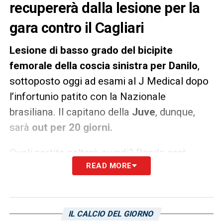
recupererà dalla lesione per la
gara contro il Cagliari
Lesione di basso grado del bicipite
femorale della coscia sinistra per Danilo
,
sottoposto oggi ad esami al J Medical dopo
l’infortunio patito con la Nazionale
brasiliana. Il capitano della
Juve
, dunque,
sarà
out per 20 giorni.
Quali partita salterà quindi? Danilo sarà
READ MORE
assente contro
Milan, Verona e Fiorentina
e
dovrebbe tornare per il match
col
Cagliari
dell’11 novembre.
IL CALCIO DEL GIORNO