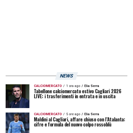
fastidio al tendine d’Achille del piede sinistro.
Al momento, l’attaccante rumeno è in forte
dubbio per
Como-Cagliari
, ma non è da
escludere un tentativo di recupero in
extremis almeno per un posto in panchina.
LA PLAYLIST DELLE NOSTRE TOP NEWS
NEWS
CALCIOMERCATO
1 ora ago
Elia Serra
Tabellone calciomercato estivo Cagliari 2026
LIVE: i trasferimenti in entrata e in uscita
CALCIOMERCATO
5 ore ago
Elia Serra
Maldini al Cagliari, affare chiuso con l’Atalanta:
cifre e formula del nuovo colpo rossoblù