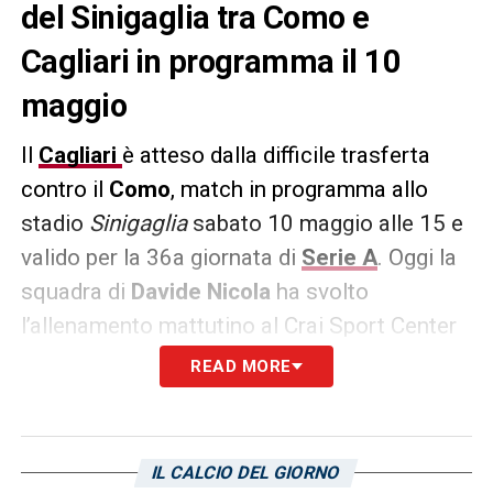
del Sinigaglia tra Como e
Cagliari in programma il 10
maggio
Il
Cagliari
è atteso dalla difficile trasferta
contro il
Como
, match in programma allo
stadio
Sinigaglia
sabato 10 maggio alle 15 e
valido per la 36a giornata di
Serie A
. Oggi la
squadra di
Davide Nicola
ha svolto
l’allenamento mattutino al Crai Sport Center
per prepararsi al meglio in vista della
READ MORE
prossima gara e gli occhi sono puntati su
Florinel Coman
, che oggi ha effettuato una
seduta individuale per recuperare da un
IL CALCIO DEL GIORNO