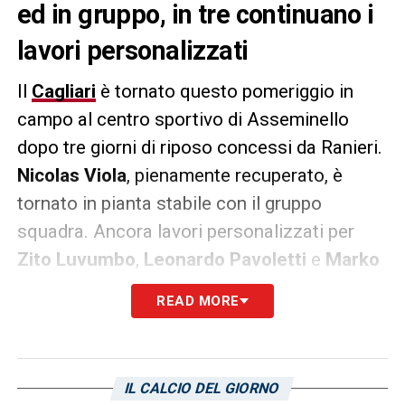
ed in gruppo, in tre continuano i
lavori personalizzati
Il
Cagliari
è tornato questo pomeriggio in
campo al centro sportivo di Asseminello
dopo tre giorni di riposo concessi da Ranieri.
Nicolas Viola
, pienamente recuperato, è
tornato in pianta stabile con il gruppo
squadra. Ancora lavori personalizzati per
Zito Luvumbo
,
Leonardo Pavoletti
e
Marko
Rog
.
READ MORE
LA PLAYLIST DELLE NOSTRE TOP NEWS
IL CALCIO DEL GIORNO