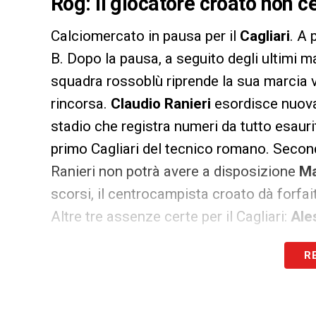
Rog: il giocatore croato non c
Calciomercato in pausa per il
Cagliari
. A 
B. Dopo la pausa, a seguito degli ultimi m
squadra rossoblù riprende la sua marcia ve
rincorsa.
Claudio Ranieri
esordisce nuovam
stadio che registra numeri da tutto esauri
primo Cagliari del tecnico romano. Secon
Ranieri non potrà avere a disposizione
Ma
scorsi, il centrocampista croato dà forfait
Altre tre assenze certe per il Cagliari:
Ale
R
LA PLAYLIST DELLE NOSTRE TOP NEW