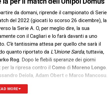
e la per il match dell’Unipol Domus
partire da domani, riprende il campionato di Serie
atch del 2022 (giocati lo scorso 26 dicembre), la
rso la Serie A. O, per meglio dire, la sua
ente con il Cagliari e lo farà davanti a uno
to. C’è tantissima attesa per quello che sarà il
do quanto riportato da
L’Unione Sarda
, tuttavia,
rko Rog
. Dopo le flebili speranze dei giorni
 per la ripresa contro il
Como
di
Moreno Longo
.
ssandro Deiola
,
Adam Obert
e
Marco Mancosu
.
EAD MORE
S